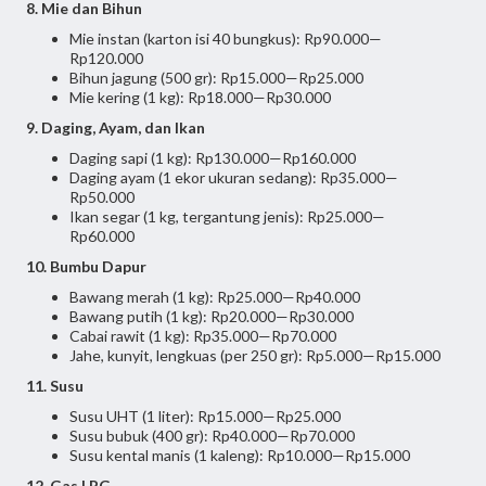
8. Mie dan Bihun
Mie instan (karton isi 40 bungkus): Rp90.000—
Rp120.000
Bihun jagung (500 gr): Rp15.000—Rp25.000
Mie kering (1 kg): Rp18.000—Rp30.000
9. Daging, Ayam, dan Ikan
Daging sapi (1 kg): Rp130.000—Rp160.000
Daging ayam (1 ekor ukuran sedang): Rp35.000—
Rp50.000
Ikan segar (1 kg, tergantung jenis): Rp25.000—
Rp60.000
10. Bumbu Dapur
Bawang merah (1 kg): Rp25.000—Rp40.000
Bawang putih (1 kg): Rp20.000—Rp30.000
Cabai rawit (1 kg): Rp35.000—Rp70.000
Jahe, kunyit, lengkuas (per 250 gr): Rp5.000—Rp15.000
11. Susu
Susu UHT (1 liter): Rp15.000—Rp25.000
Susu bubuk (400 gr): Rp40.000—Rp70.000
Susu kental manis (1 kaleng): Rp10.000—Rp15.000
12. Gas LPG