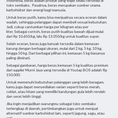
Indonesia, beras adalah produk yang wajib selalu tersedia di
toko sembako. Pasalnya, beras merupakan sumber utama
karbohidrat dan energi bagi manusia.
Untuk beras putih, kamu bisa menjualnya secara eceran dalam
wadah, sehingga pelanggan dapat membeli sesuai kebutuhan.
Jadi, cukup cantumkan harga per kilogram atau per
liter. Sebagai contoh, beras putih kualitas bawah dijual mulai
dari Rp 10.650/kg, lalu Rp 13.050/kg untuk kualitas super.
Selain eceran, beras juga banyak tersedia dalam kemasan
karung dengan berbagai ukuran, mulai dari 2 kg, 5 kg, 10 kg,
hingga 50 kg. Dari berbagai pilihan ini, kemasan 5 kg biasanya
paling diminati.
Sebagai gambaran, harga beras kemasan 5 kg kualitas premium
dari
supplier
Murni Jaya yang tersedia di Youtap BOS adalah Rp
150.000.
Untuk memenuhi kebutuhan pelanggan yang lebih beragam,
kamu juga dapat menyediakan varian seperti beras merah,
coklat, atau hitam yang memiliki kandungan gula lebih rendah
dan serat lebih tinggi.
Jika ingin menjadikan warungmu sebagai toko sembako
terlengkap di daerah, pertimbangkan juga untuk menjual
alternatif sumber karbohidrat lain, seperti jagung, sagu, atau
roti.