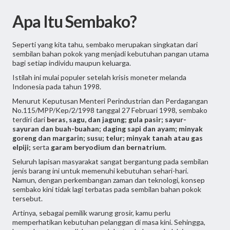
Apa Itu Sembako?
Seperti yang kita tahu, sembako merupakan singkatan dari
sembilan bahan pokok yang menjadi kebutuhan pangan utama
bagi setiap individu maupun keluarga.
Istilah ini mulai populer setelah krisis moneter melanda
Indonesia pada tahun 1998.
Menurut Keputusan Menteri Perindustrian dan Perdagangan
No.115/MPP/Kep/2/1998 tanggal 27 Februari 1998, sembako
terdiri dari
beras, sagu, dan jagung; gula pasir; sayur-
sayuran dan buah-buahan; daging sapi dan ayam; minyak
goreng dan margarin; susu; telur; minyak tanah atau gas
elpiji;
serta
garam beryodium dan bernatrium
.
Seluruh lapisan masyarakat sangat bergantung pada sembilan
jenis barang ini untuk memenuhi kebutuhan sehari-hari.
Namun, dengan perkembangan zaman dan teknologi, konsep
sembako kini tidak lagi terbatas pada sembilan bahan pokok
tersebut.
Artinya, sebagai pemilik warung grosir, kamu perlu
memperhatikan kebutuhan pelanggan di masa kini. Sehingga,